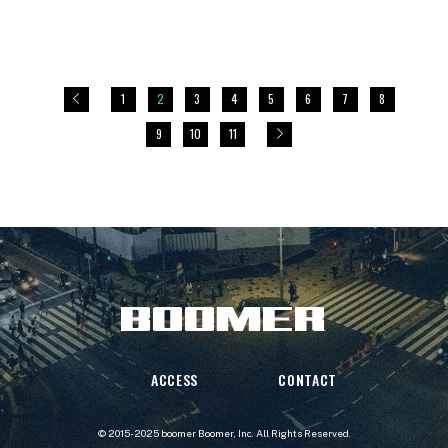
1
2
3
4
5
6
7
8
9
10
11
ACCESS
CONTACT
© 2015-2025 boomer
Boomer, Inc.
All Rights Reserved.