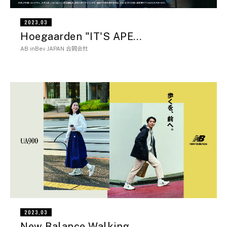
2023,03
Hoegaarden "IT'S APE…
AB inBev JAPAN 合同会社
2023,03
New Balance Walking…