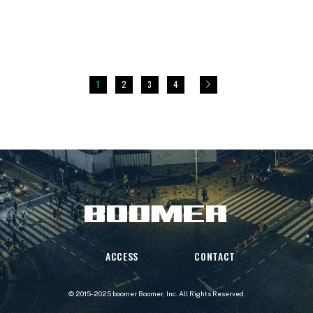
1
2
3
4
ACCESS
CONTACT
© 2015-2025 boomer
Boomer, Inc.
All Rights Reserved.