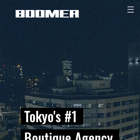
イベント制作・キャ
ンペーン制作・PR代
行に強い広告代理店
ならBOOMER
Tokyo's #1
Boutique Agency